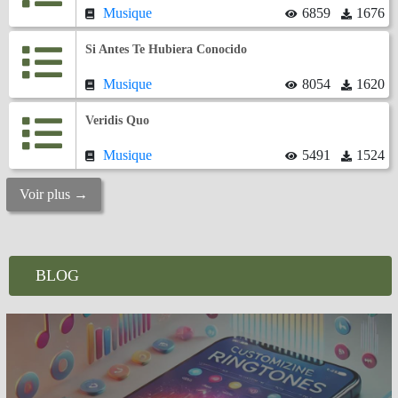
Musique
6859
1676
Si Antes Te Hubiera Conocido
Musique
8054
1620
Veridis Quo
Musique
5491
1524
Voir plus →
BLOG