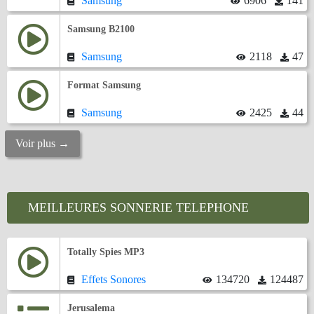
Samsung
6906
141
Samsung B2100
Samsung
2118
47
Format Samsung
Samsung
2425
44
Voir plus →
MEILLEURES SONNERIE TELEPHONE
Totally Spies MP3
Effets Sonores
134720
124487
Jerusalema