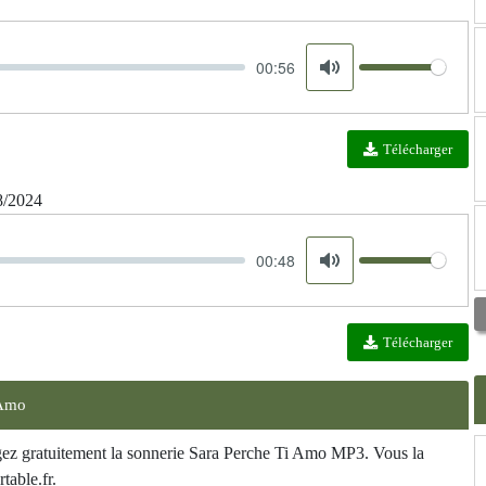
00:56
Volume
Mute
Télécharger
8/2024
00:48
Volume
Mute
Télécharger
 Amo
rgez gratuitement la sonnerie Sara Perche Ti Amo MP3. Vous la
table.fr.