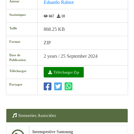
Auteur
Eduardo Rabiot
Statistiques
667
18
Taille
868.25 KB
Format
ZIP
Date de
2 years / 25 September 2024
Publication
Télécharger
Télécharger Zip
Partager
Sonneries Associées
Intempestive Samsung