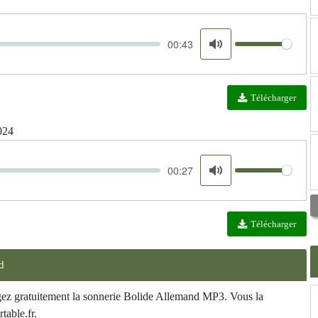
00:43
Volume
Mute
Télécharger
024
00:27
Volume
Mute
Télécharger
d
rgez gratuitement la sonnerie Bolide Allemand MP3. Vous la
table.fr.