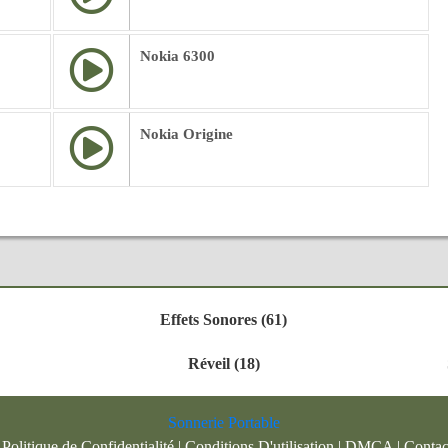
Nokia 6300
Nokia Origine
Effets Sonores (61)
Réveil (18)
Sonnerie Portable
|
Politique de Confidentialité
|
Conditions D'utilisation
|
DMCA
|
Contac