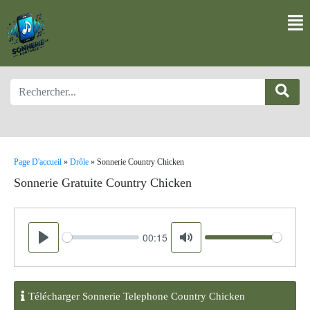
Page D'accueil
»
Drôle
»
Sonnerie Country Chicken
Sonnerie Gratuite Country Chicken
00:15
Seek
Volume
Play
Mute
Télécharger Sonnerie Telephone Country Chicken