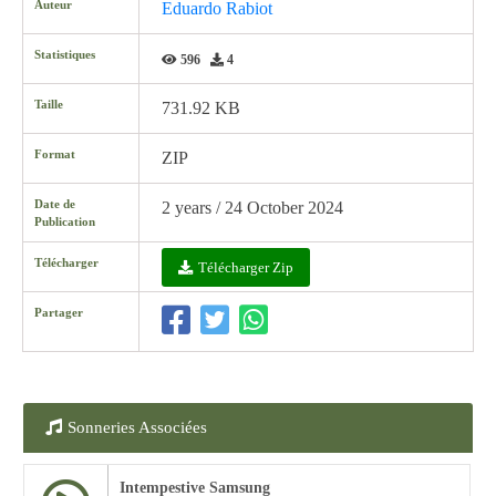
Auteur
Eduardo Rabiot
Statistiques
596
4
Taille
731.92 KB
Format
ZIP
Date de
2 years / 24 October 2024
Publication
Télécharger
Télécharger Zip
Partager
Sonneries Associées
Intempestive Samsung