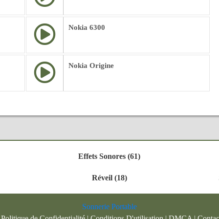
Nokia 6300
Nokia Origine
Effets Sonores (61)
Réveil (18)
Sonnerie Portable
|
Politique de Confidentialité
|
Conditions D'utilisation
|
DMCA
|
Contac