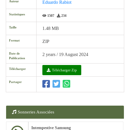
Auteur
Eduardo Rabiot
Statistiques
1507
234
Taille
1.48 MB
Format
ZIP
Date de
2 years / 19 August 2024
Publication
Télécharger
Télécharger Zip
Partager
Sonneries Associées
Intempestive Samsung