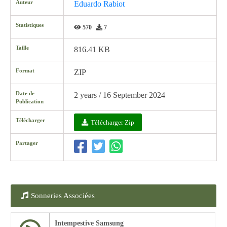
Auteur
Eduardo Rabiot
Statistiques
570
7
Taille
816.41 KB
Format
ZIP
Date de
2 years / 16 September 2024
Publication
Télécharger
Télécharger Zip
Partager
Sonneries Associées
Intempestive Samsung