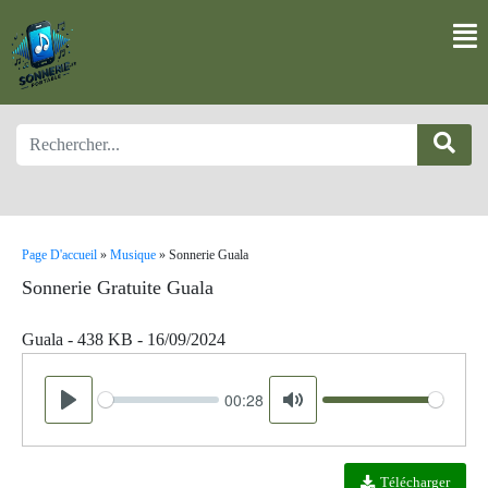
Page D'accueil
»
Musique
»
Sonnerie Guala
Sonnerie Gratuite Guala
Guala - 438 KB - 16/09/2024
00:28
Seek
Volume
Play
Mute
Télécharger