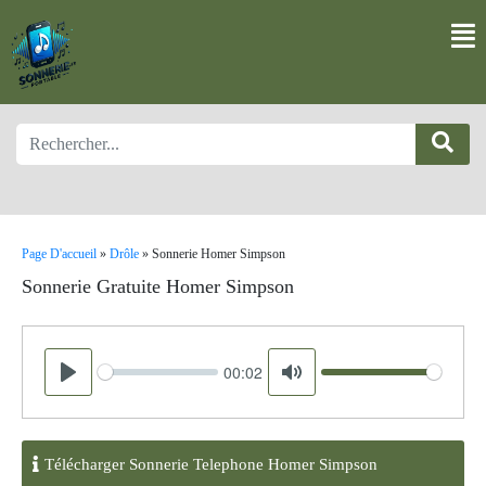
Page D'accueil
»
Drôle
»
Sonnerie Homer Simpson
Sonnerie Gratuite Homer Simpson
00:02
Seek
Volume
Play
Mute
Télécharger Sonnerie Telephone Homer Simpson