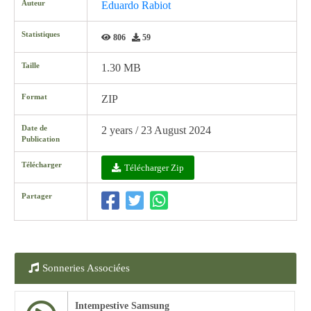
Auteur
Eduardo Rabiot
Statistiques
806
59
Taille
1.30 MB
Format
ZIP
Date de
2 years / 23 August 2024
Publication
Télécharger
Télécharger Zip
Partager
Sonneries Associées
Intempestive Samsung