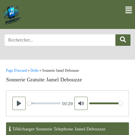
Page D'accueil
»
Drôle
»
Sonnerie Jamel Debouzze
Sonnerie Gratuite Jamel Debouzze
00:29
Seek
Volume
Play
Mute
Télécharger Sonnerie Telephone Jamel Debouzze