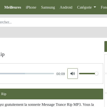
Meilleures
iPhone
Samsung
Android
Catégorie
Fon
ip
00:09
Volume
Mute
 Rip
rgez gratuitement la sonnerie Message Trance Rip MP3. Vous la