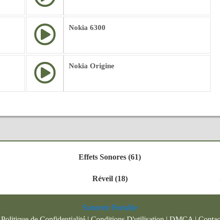
Nokia 6300
Nokia Origine
Effets Sonores (61)
Réveil (18)
Sonnerie Portable
|
Politique de Confidentialité
|
Conditions D'utilisation
|
DMCA
|
Contac