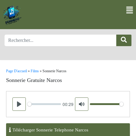
Page D'accueil
»
Films
»
Sonnerie Narcos
Sonnerie Gratuite Narcos
00:29
Seek
Volume
Play
Mute
Télécharger Sonnerie Telephone Narcos