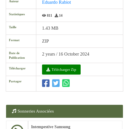
Auteur
Eduardo Rabiot
Statistiques
811
14
Taille
1.43 MB
Format
ZIP
Date de
2 years / 16 October 2024
Publication
Télécharger
Télécharger Zip
Partager
Sonneries Associées
Intempestive Samsung