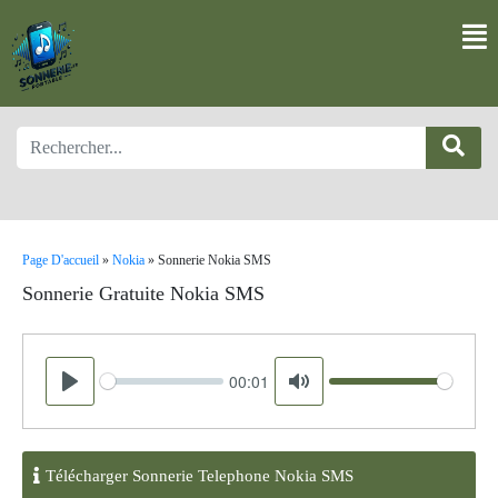
Page D'accueil
»
Nokia
»
Sonnerie Nokia SMS
Sonnerie Gratuite Nokia SMS
00:01
Seek
Volume
Play
Mute
Télécharger Sonnerie Telephone Nokia SMS