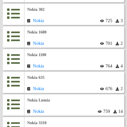
Nokia 302
Nokia
725
3
Nokia 1600
Nokia
701
2
Nokia 1100
Nokia
764
4
Nokia 635
Nokia
676
2
Nokia Lumia
Nokia
759
14
Nokia 3310