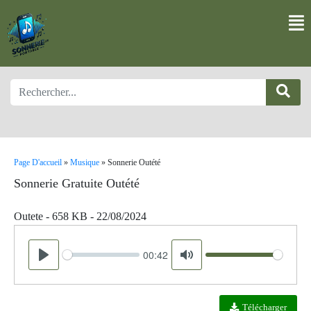
Page D'accueil
»
Musique
»
Sonnerie Outété
Sonnerie Gratuite Outété
Outete - 658 KB - 22/08/2024
00:42
Seek
Volume
Play
Mute
Télécharger