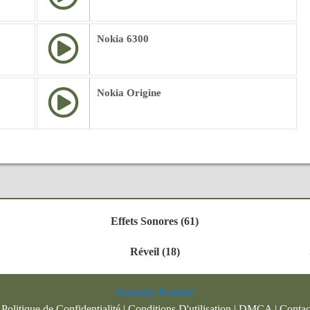
Nokia 6300
Nokia Origine
Effets Sonores (61)
Réveil (18)
Sonnerie Portable
|
Politique de Confidentialité
|
Conditions D'utilisation
|
DMCA
|
Contac