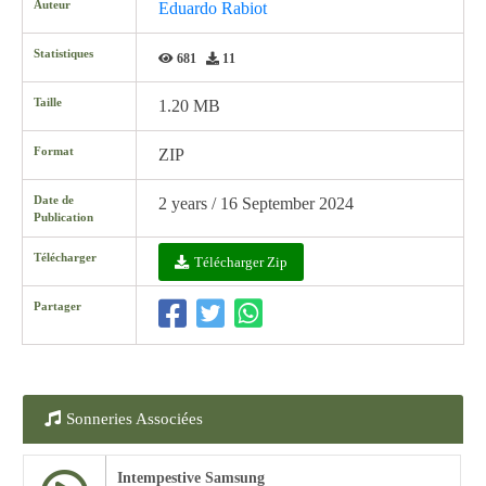
Auteur
Eduardo Rabiot
Statistiques
681
11
Taille
1.20 MB
Format
ZIP
Date de
2 years / 16 September 2024
Publication
Télécharger
Télécharger Zip
Partager
Sonneries Associées
Intempestive Samsung