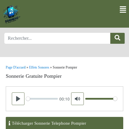
Page D'accueil
»
Effets Sonores
»
Sonnerie Pompier
Sonnerie Gratuite Pompier
00:10
Seek
Volume
Play
Mute
Télécharger Sonnerie Telephone Pompier