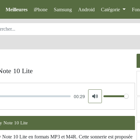
Meilleures
iPhone
Samsung
Android
Catégorie
Fon
ote 10 Lite
00:29
Volume
Mute
y Note 10 Lite
y Note 10 Lite en formats MP3 et M4R. Cette sonnerie est proposée