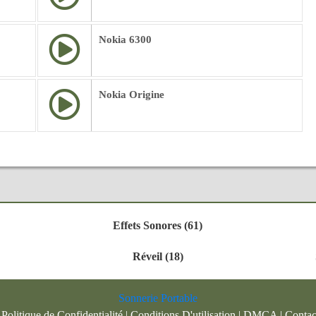
Nokia 6300
Nokia Origine
Effets Sonores (61)
Réveil (18)
Sonnerie Portable
|
Politique de Confidentialité
|
Conditions D'utilisation
|
DMCA
|
Contac