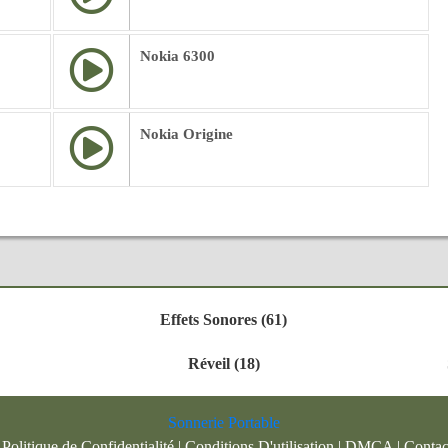
Nokia 6300
Nokia Origine
Effets Sonores (61)
Réveil (18)
Sonnerie Portable
|
Politique de Confidentialité
|
Conditions D'utilisation
|
DMCA
|
Contac