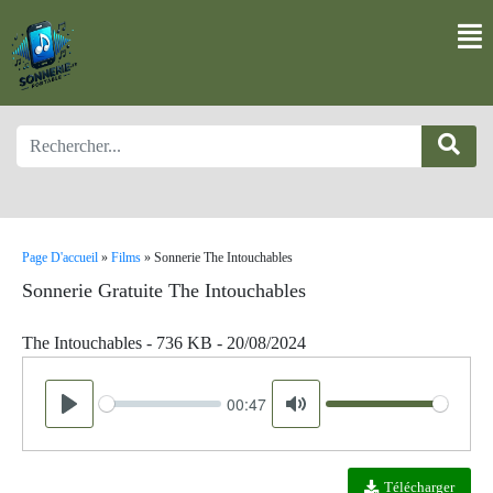
Page D'accueil
»
Films
»
Sonnerie The Intouchables
Sonnerie Gratuite The Intouchables
The Intouchables - 736 KB - 20/08/2024
00:47
Seek
Volume
Play
Mute
Télécharger