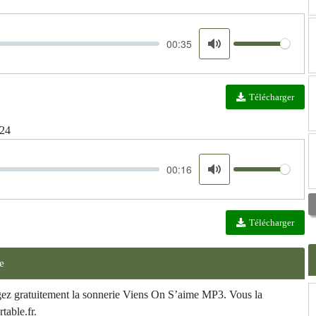
00:35
Volume
Mute
Télécharger
024
00:16
Volume
Mute
Télécharger
e
rgez gratuitement la sonnerie Viens On S’aime MP3. Vous la
table.fr.