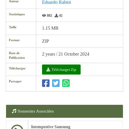
Auteur
Eduardo Rabiot
Statistiques
882
42
Taille
1.15 MB
Format
ZIP
Date de
2 years / 21 October 2024
Publication
Télécharger
Télécharger Zip
Partager
Sonneries Associées
Intempestive Samsung